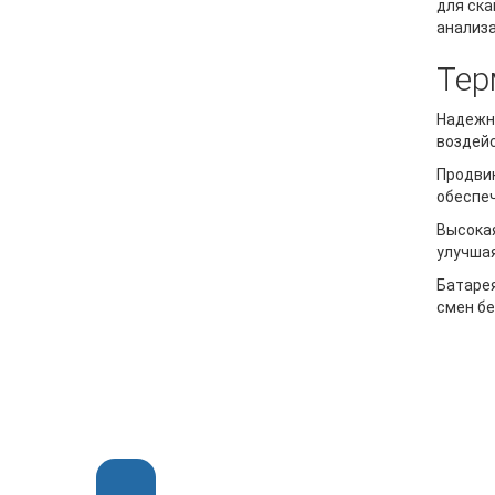
для ска
анализа
Тер
Надежно
воздейс
Продви
обеспеч
Высокая
улучшая
Батарея
смен бе