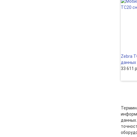
Zebra T
данных
33 611 
Термина
информа
данных.
точност
оборудо