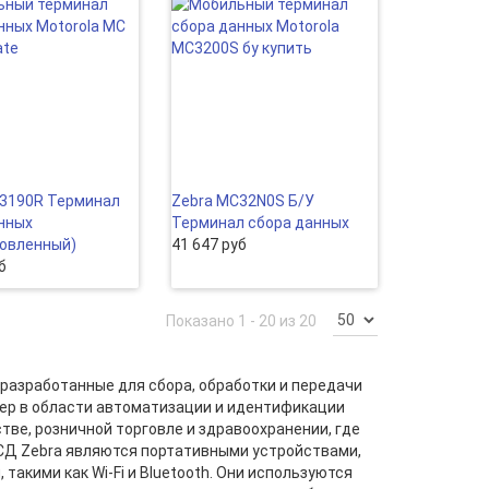
C3190R Терминал
Zebra MC32N0S Б/У
нных
Терминал сбора данных
овленный)
41 647 руб
б
Показано 1 - 20 из 20
 разработанные для сбора, обработки и передачи
дер в области автоматизации и идентификации
тве, розничной торговле и здравоохранении, где
СД Zebra являются портативными устройствами,
акими как Wi-Fi и Bluetooth. Они используются