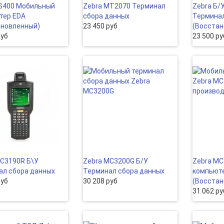
ES400 Мобильный
Zebra MT2070 Терминал
Zebra Б/
тер EDA
сбора данных
Терминал
ановленный)
23 450 руб
(Восcтан
руб
23 500 ру
МС3190R Б\У
Zebra MC3200G Б/У
Zebra M
ал сбора данных
Терминал сбора данных
компьют
руб
30 208 руб
(Восcтан
31 062 ру