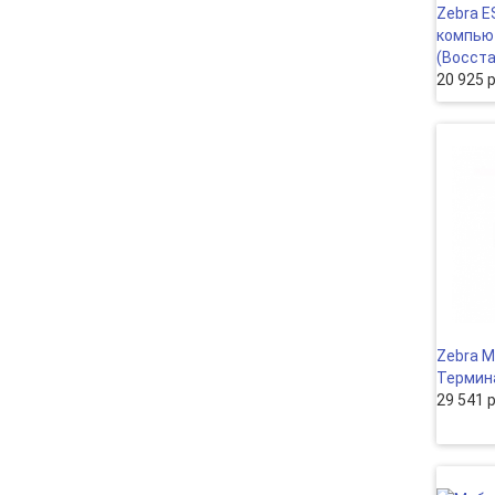
Zebra 
компью
(Восcт
20 925 
Zebra 
Термин
29 541 