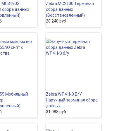
У MC3190S
Zebra МС2100 Терминал
 сбора данных
сбора данных
овленный)
(Восстановленный)
б
28 248 руб
C55 Мобильный
Zebra WT41N0 Б/У
ер
Наручный терминал сбора
овленный)
данных
б
31 088 руб