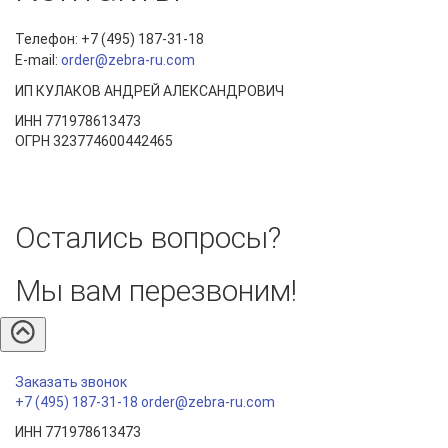
Ме
Телефон: +7 (495) 187-31-18
То
E-mail:
order@zebra-ru.com
Ма
об
то
в 
ИП КУЛАКОВ АНДРЕЙ АЛЕКСАНДРОВИЧ
шт
ко
ИНН 771978613473
в 
ОГРН 323774600442465
Остались вопросы?
Мы вам перезвоним!
Заказать звонок
+7 (495) 187-31-18
order@zebra-ru.com
ИНН 771978613473