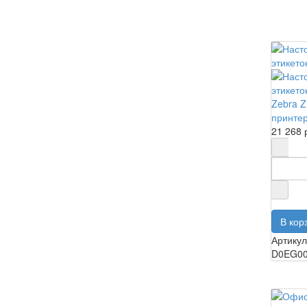
Zebra 
принтер
21 268 
Артикул
D0EG0