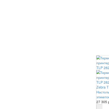
Zebra T
Настол
этикето
27 305 