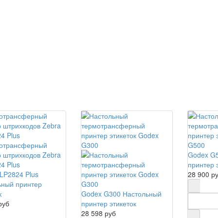
Godex G
принтер 
LP2824 Plus
28 900 р
ьный принтер
к
Godex G300 Настольный
руб
принтер этикеток
28 598 руб