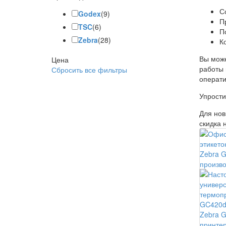
С
Godex
(9)
П
TSC
(6)
П
Zebra
(28)
К
Вы може
Цена
работы 
Сбросить все фильтры
операти
Упрости
Для нов
скидка 
Zebra 
принтер