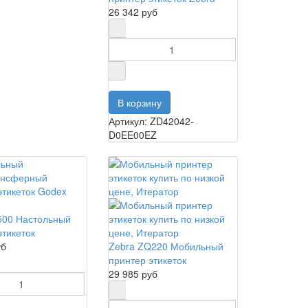
26 342 руб
Артикул: ZD42042-
D0EE00EZ
500 Настольный
этикеток
уб
Zebra ZQ220 Мобильный
принтер этикеток
29 985 руб