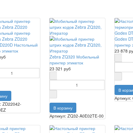
Godex D
ZD220D Настольный
принтер 
 этикеток
23 878 р
руб
Zebra ZQ320 Мобильный
принтер этикеток
23 321 руб
Артикул:
: ZD22042-
0EZ
Артикул: ZQ32-A0E02TE-00