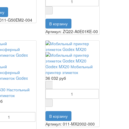
 011-G50EM2-004
Артикул: ZQ22-A0E01KE-00
Godex MX20 Мобильный
принтер этикеток
36 032 руб
530 Настольный
этикеток
уб
Артикул: 011-MX2002-000