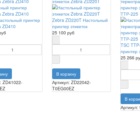
астольный принтер
Zebra ZD220T Настольный
к ZD410
принтер этикеток
руб
25 100 руб
TSC TTP
принтер 
25 266 р
: ZD41022-
Артикул: ZD22042-
EZ
T0EG00EZ
Артикул: