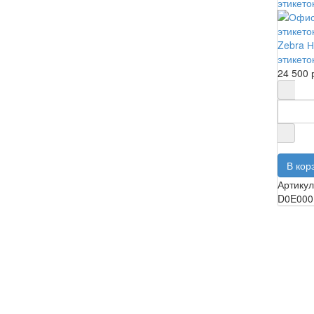
Zebra Н
этикето
24 500 
Артикул
D0E000