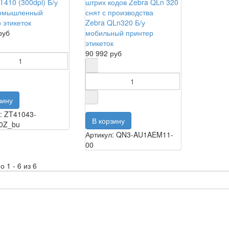
T410 (300dpi) Б/у
омышленный
 этикеток
Zebra QLn320 Б/у
руб
мобильный принтер
этикеток
90 992 руб
: ZT41043-
0Z_bu
Артикул: QN3-AU1AEM11-
00
 1 - 6 из 6