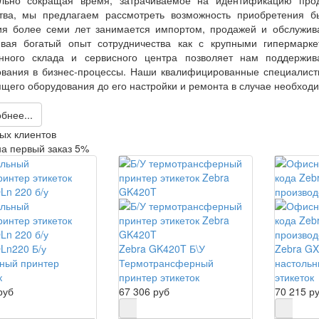
ства, мы предлагаем рассмотреть возможность приобретения б
ия более семи лет занимается импортом, продажей и обслужива
ивая богатый опыт сотрудничества как с крупными гипермарк
енного склада и сервисного центра позволяет нам поддержив
вания в бизнес-процессы. Наши квалифицированные специалист
щего оборудования до его настройки и ремонта в случае необходи
бнее...
ых клиентов
на первый заказ 5%
Ln220 Б/у
Zebra GK420T Б\У
Zebra GX
ный принтер
Термотрансферный
настольн
к
принтер этикеток
этикеток
руб
67 306 руб
70 215 р