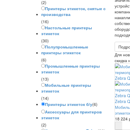
(2)
устрой
Принтеры этикеток, снятые с
компан
производства
накапл
(16)
собств
Настольные принтеры
оборудо
этикеток
подходя
(30)
Подро
Полупромышленные
принтеры этикеток
Для нов
(6)
скидка 
Промышленные принтеры
этикеток
(13)
Мобильные принтеры
этикеток
(14)
Zebra Q
Принтеры этикеток б/у
(6)
Мобиль
Аксессуары для принтеров
этикето
этикеток
18 224 
(2)