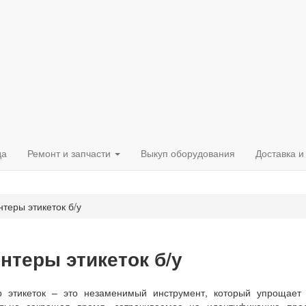
да
Ремонт и запчасти
Выкуп оборудования
Доставка и
теры этикеток б/у
нтеры этикеток б/у
р этикеток – это незаменимый инструмент, который упрощает
ельно сокращая время, затрачиваемое на идентификацию прод