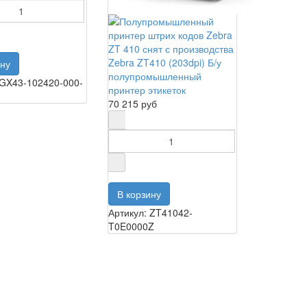
Zebra ZT410 (203dpi) Б/у
полупромышленный
 GX43-102420-000-
принтер этикеток
70 215 руб
Артикул: ZT41042-
T0E0000Z