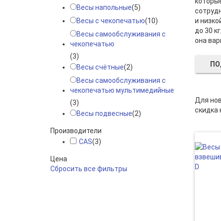
которые
Весы напольные
(5)
сотрудн
Весы с чекопечатью
(10)
и низко
до 30 к
Весы самообслуживания с
она варь
чекопечатью
(3)
ПО
Весы счётные
(2)
Весы самообслуживания с
чекопечатью мультимедийные
Для но
(3)
скидка 
Весы подвесные
(2)
Производители
CAS
(3)
Цена
Сбросить все фильтры