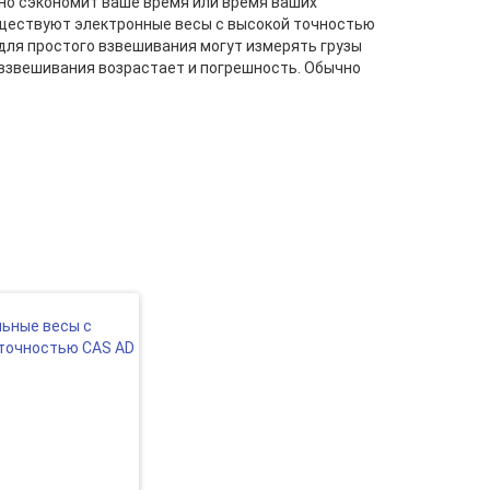
но сэкономит ваше время или время ваших
уществуют электронные весы с высокой точностью
 для простого взвешивания могут измерять грузы
а взвешивания возрастает и погрешность. Обычно