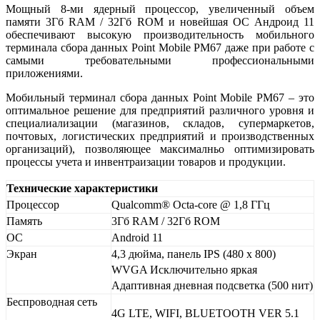
Мощный 8-ми ядерный процессор, увеличенный объем
памяти 3Гб RAM / 32Гб ROM и новейшая ОС Андроид 11
обеспечивают высокую производительность мобильного
терминала сбора данных Point Mobile PM67 даже при работе с
самыми требовательными профессиональными
приложениями.
Мобильный терминал сбора данных Point Mobile PM67 – это
оптимальное решение для предприятий различного уровня и
специалиализации (магазинов, складов, супермаркетов,
почтовых, логистических предприятий и производственных
организаций), позволяющее максималньо оптимизировать
процессы учета и инвентраизации товаров и продукции.
Технические характеристики
Процессор
Qualcomm® Octa-core @ 1,8 ГГц
Память
3Гб RAM / 32Гб ROM
ОС
Android 11
Экран
4,3 дюйма, панель IPS (480 x 800)
WVGA Исключительно яркая
Адаптивная дневная подсветка (500 нит)
Беспроводная сеть
4G LTE, WIFI, BLUETOOTH VER 5.1