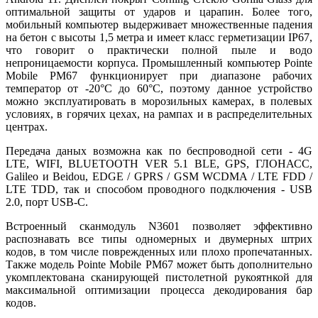
оптимальной защиты от ударов и царапин. Более того,
мобильный компьютер выдерживает множественные падения
на бетон с высоты 1,5 метра и имеет класс герметизации IP67,
что говорит о практически полной пыле и водо
непроницаемости корпуса. Промышленный компьютер Pointe
Mobile PM67 функционирует при диапазоне рабочих
температор от -20°C до 60°C, поэтому данное устройство
можно эксплуатировать в морозильных камерах, в полевых
условиях, в горячих цехах, на рампах и в распределительных
центрах.
Передача даных возможна как по беспроводной сети - 4G
LTE, WIFI, BLUETOOTH VER 5.1 BLE, GPS, ГЛОНАСС,
Galileo и Beidou, EDGE / GPRS / GSM WCDMA / LTE FDD /
LTE TDD, так и способом проводного подключения - USB
2.0, порт USB-C.
Встроенный сканмодуль N3601 позволяет эффективно
распознавать все типы одномерных и двумерных штрих
кодов, в том числе поврежденных или плохо пропечатанных.
Также модель Pointe Mobile PM67 может быть дополнительно
укомплектована сканирующей пистолетной рукоятнкой для
максимальной оптимизации процесса декодирования бар
кодов.