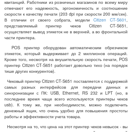
квитанций. Работники из розничных магазинов по всему миру
отмечают его надежность, эргономичность и соотношение
скорости к качеству печати (203 dpi при скорости 200 мм/сек).
В отличии от своего собрата, модели
Citizen CT-S601
,
представляемый принтер чеков Citizen CT-S651,
осуществляет
вывод этикеток не в верхней, а во фронтальной
части принтера.
POS принтер оборудован автоматическим обрезчиком
этикеток, который выдерживает до 2 миллионов операций.
Кроме того, несмотря на внушительную скорость печати, POS
принтер Citizen CT-S651 работает довольно тихо (на порядок
тише других конкурентов).
Чековый принтер Citizen CT-S651 поставляется с поддержкой
самых разных интерфейсов для передачи данных и
синхронизации с ПК: USB, Ethernet, RS 232 и LPT (но, в
последнее время чаще всего используются принтеры чеков
usb). К тому же, при необходимости, можно подключить
денежный ящик, что очень удобно для повышения простоты
работы и эффективности учета товара.
Несмотря на то, что цена на этот принтер чеков невысок - вы