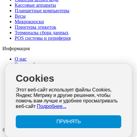
Кассовые аппараты
Планшетные компьютеры
Весы
Микрокиоски
Принтеры этикеток
Терминалы сбора данных
POS системы и периферия
Информация
О нас
Выкуп оборудования
Достака и оплата
Cookies
Гарантия и возврат
Новости
Интересные статьи
Этот веб-сайт использует файлы Cookies,
Документация
Яндекс Метрику и другие решения, чтобы
Отзывы
помочь вам лучше и удобнее просматривать
Контакты
веб-сайт
Подробнее...
Политика конфиденциальности
Согласие на обработку персональных данных
Публичная оферта
ПРИНЯТЬ
© 2026 ИП КУЛАКОВ. Все права защищены