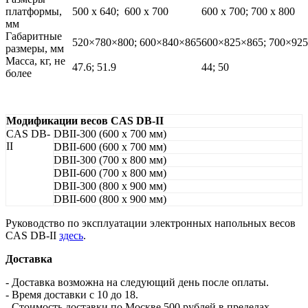
платформы,
500 х 640; 600 х 700
600 х 700; 700 х 800
мм
Габаритные
520×780×800; 600×840×865
600×825×865; 700×92
размеры, мм
Масса, кг, не
47.6; 51.9
44; 50
более
Модификации весов CAS DB-II
CAS DB-
DBII-300 (600 х 700 мм)
II
DBII-600 (600 х 700 мм)
DBII-300 (700 х 800 мм)
DBII-600 (700 х 800 мм)
DBII-300 (800 х 900 мм)
DBII-600 (800 х 900 мм)
Руководство по эксплуатации электронных напольных весов
CAS DB-II
здесь
.
Доставка
- Доставка возможна на следующий день после оплаты.
- Время доставки с 10 до 18.
- Стоимость доставки по Москве 500 рублей в пределах