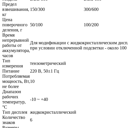
Предел
взвешивания,
150/300
300/600
кг
Цена
поверочного
50/100
100/200
деления, г
Время
непрерывной
Для модификации с жидкокристаллическим дисп
работы от
при условии отключенной подсветки - около 100
аккумулятора,
часов
Тип
тензометрический
измерения
Питание
220 В, 50±1 Гц
Потребляемая
мощность, Вт,
10
не более
Диапазон
рабочих
-10 ~ +40
температур,
°C
Тип дисплея
жидкокристаллический
Количество
6
знаков
Размеры