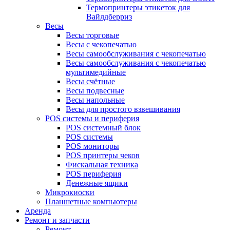
Термопринтеры этикеток для
Вайлдберриз
Весы
Весы торговые
Весы с чекопечатью
Весы самообслуживания с чекопечатью
Весы самообслуживания с чекопечатью
мультимедийные
Весы счётные
Весы подвесные
Весы напольные
Весы для простого взвешивания
POS системы и периферия
POS системный блок
POS системы
POS мониторы
POS принтеры чеков
Фискальная техника
POS периферия
Денежные ящики
Микрокиоски
Планшетные компьютеры
Аренда
Ремонт и запчасти
Ремонт