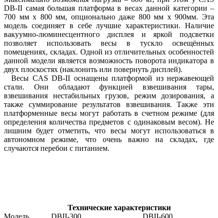
DB-II самая большая платформа в весах данной категории –
700 мм х 800 мм, опционально даже 800 мм х 900мм. Эта
модель соединяет в себе лучшие характеристики. Наличие
вакуумно-люминесцентного дисплея и яркой подсветки
позволяет использовать весы в тускло освещённых
помещениях, складах. Одной из отличительных особенностей
данной модели является возможность поворота индикатора в
двух плоскостях (наклонить или повернуть дисплей).
Весы CAS DB-II оснащены платформой из нержавеющей
стали. Они обладают функцией взвешивания тары,
взвешивания нестабильных грузов, режим дозирования, а
также суммирование результатов взвешивания. Также эти
платформенные весы могут работать в счетном режиме (для
определения количества предметов с одинаковым весом). Не
лишним будет отметить, что весы могут использоваться в
автономном режиме, что очень важно на складах, где
случаются перебои с питанием.
Технические характеристики
Модель
DBII-300
DBII-600