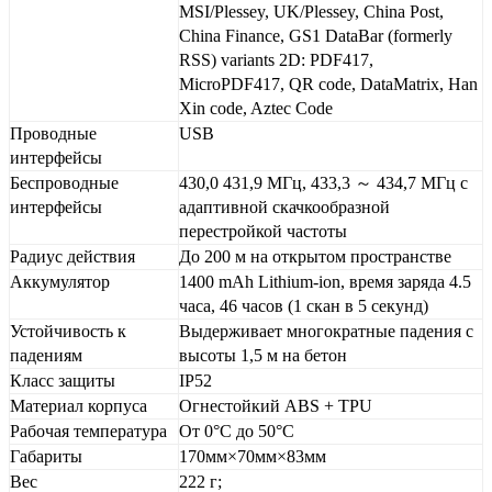
MSI/Plessey, UK/Plessey, China Post,
China Finance, GS1 DataBar (formerly
RSS) variants 2D: PDF417,
MicroPDF417, QR code, DataMatrix, Han
Xin code, Aztec Code
Проводные
USB
интерфейсы
Беспроводные
430,0 431,9 МГц, 433,3 ～ 434,7 МГц с
интерфейсы
адаптивной скачкообразной
перестройкой частоты
Радиус действия
До 200 м на открытом пространстве
Аккумулятор
1400 mAh Lithium-ion, время заряда 4.5
часа, 46 часов (1 скан в 5 секунд)
Устойчивость к
Выдерживает многократные падения с
падениям
высоты 1,5 м на бетон
Класс защиты
IP52
Материал корпуса
Огнестойкий ABS + TPU
Рабочая температура
От 0°C до 50°C
Габариты
170мм×70мм×83мм
Вес
222 г;