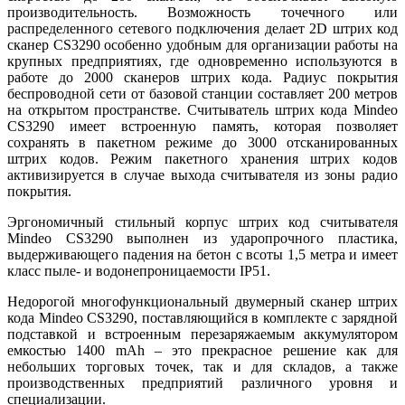
производительность. Возможность точечного или
распределенного сетевого подключения делает 2D штрих код
сканер CS3290 особенно удобным для организации работы на
крупных предприятиях, где одновременно используются в
работе до 2000 сканеров штрих кода. Радиус покрытия
беспроводной сети от базовой станции составляет 200 метров
на открытом пространстве. Считыватель штрих кода Mindeo
CS3290 имеет встроенную память, которая позволяет
сохранять в пакетном режиме до 3000 отсканированных
штрих кодов. Режим пакетного хранения штрих кодов
активизируется в случае выхода считывателя из зоны радио
покрытия.
Эргономичный стильный корпус штрих код считывателя
Mindeo CS3290 выполнен из ударопрочного пластика,
выдерживающего падения на бетон с всоты 1,5 метра и имеет
класс пыле- и водонепроницаемости IP51.
Недорогой многофункциональный двумерный сканер штрих
кода Mindeo CS3290, поставляющийся в комплекте с зарядной
подставкой и встроенным перезаряжаемым аккумулятором
емкостью 1400 mAh – это прекрасное решение как для
небольших торговых точек, так и для складов, а также
производственных предприятий различного уровня и
специализации.