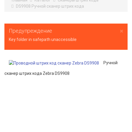
Главная
Каталог
Сканеры штрих кода
DS9908 Ручной сканер штрих кода
×
Предупреждение
Key folder in safepath unaccessible
Ручной
сканер штрих кода Zebra DS9908