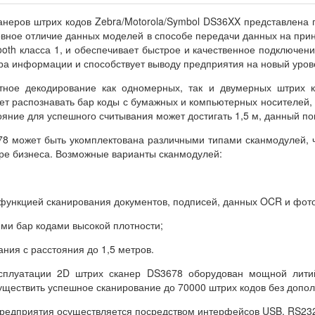
неров штрих кодов Zebra/Motorola/Symbol DS36XX представлена 
вное отличие данных моделей в способе передачи данных на пр
th класса 1, и обеспечивает быстрое и качественное подключение
ра информации и способствует выводу предприятия на новый уров
тное декодирование как одномерных, так и двумерных штрих ко
т распознавать бар коды с бумажных и компьютерных носителей, а
ние для успешного считывания может достигать 1,5 м, данный пока
8 может быть укомплектована различными типами сканмодулей, 
ре бизнеса. Возможные варианты сканмодулей:
 функцией сканирования документов, подписей,
данных OCR
и фот
ими
бар кодами высокой плотности;
ния с расстояния до 1,5 метров.
сплуатации 2D штрих сканер DS3678 оборудован мощной лити
существить успешное сканирование до 70000 штрих кодов без допо
едприятия осуществляется посредством интерфейсов USB, RS232, K