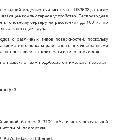
проводной моделью считывателя - DS3608, а также
инимающее компьютерное устройство. Беспроводная
 к головному серверу на расстоянии до 100 м, что
ень организации труда.
дов с различных типов поверхностей, поскольку
 кроме того, легко справляется с некачественными
затель зависит от плотности и типа штрих кода.
что позволяет вам подобрать оптимальный вариант
ографий.
й-ионной батареей 3100 мАч с интеллектуальной
лнительной подзарядки.
BW, Industrial Ethernet.