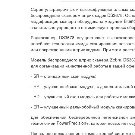
Серия ультрапрочных и высокофункциональных ска
беспроводным сканером штрих кодов DS3678. Осно
модификация сканера оборудована модулем Bluetoo
значительно упрощает и оптимизирует процесс сбо
Радиосканер DS3678 осуществляет высокоскорос
новейшая технология имидж сканирования позволяе
или поврежденными штрих кодами. При этом расстоя
Модель беспроводного штрих сканера Zebra DS367
для организации качественной работы в вашей сфе
- SR –
стандартный
скан модуль;
- HP – улучшенный скан модуль, с дополнительной
- HD – улучшенный скан модуль для работы с
мелк
- ER – улучшенный дальнобойный модуль сканирова
Для обеспечения бесперебойной интенсивной эк
технологией PowerPrecision+, которая позволяет о
Проводное подключение к компьютерной системе пр