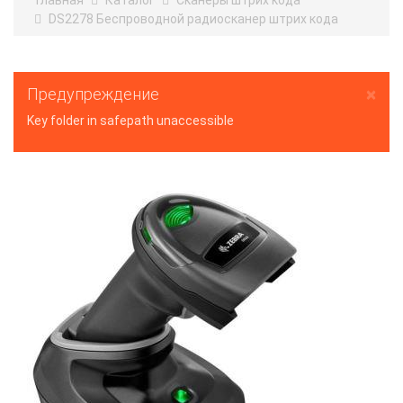
Главная
Каталог
Сканеры штрих кода
DS2278 Беспроводной радиосканер штрих кода
×
Предупреждение
Key folder in safepath unaccessible