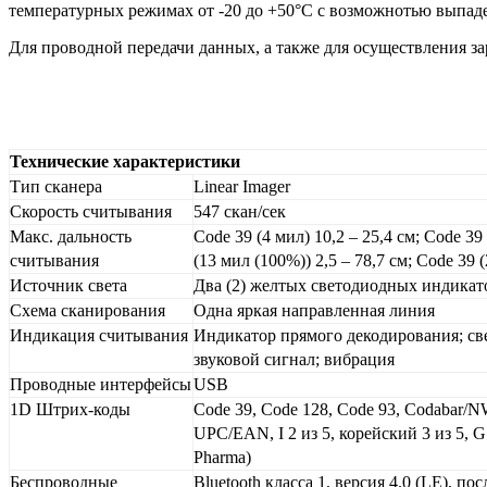
температурных режимах от -20 до +50°C с возможнотью выпаде
Для проводной передачи данных, а также для осуществления з
Технические характеристики
Тип сканера
Linear Imager
Скорость считывания
547 скан/сек
Макс. дальность
Code 39 (4 мил) 10,2 – 25,4 см; Code 39
считывания
(13 мил (100%)) 2,5 – 78,7 см; Code 39 (
Источник света
Два (2) желтых светодиодных индикат
Схема сканирования
Одна яркая направленная линия
Индикация считывания
Индикатор прямого декодирования; с
звуковой сигнал; вибрация
Проводные интерфейсы
USB
1D Штрих-коды
Code 39, Code 128, Code 93, Codabar/NW
UPC/EAN, I 2 из 5, корейский 3 из 5, GS
Pharma)
Беспроводные
Bluetooth класса 1, версия 4.0 (LE), п