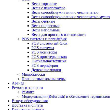
Весы торговые
Весы с чекопечатью
Весы самообслуживания с чекопечатью
Весы самообслуживания с чекопечатью муль
Весы счётные
Весы подвесные
Весы напольные
Весы для простого взвешивания
POS системы и периферия
POS системный блок
POS системы
POS мониторы
POS принтеры чеков
Фискальная техника
POS периферия
Денежные ящики
Микрокиоски
Планшетные компьютеры
Аренда
Ремонт и запчасти
Ремонт
Модернизация (Refurbish) и обновление терминало
Выкуп оборудования
Доставка и оплата
Гарантия и возврат