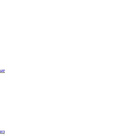
ые
из