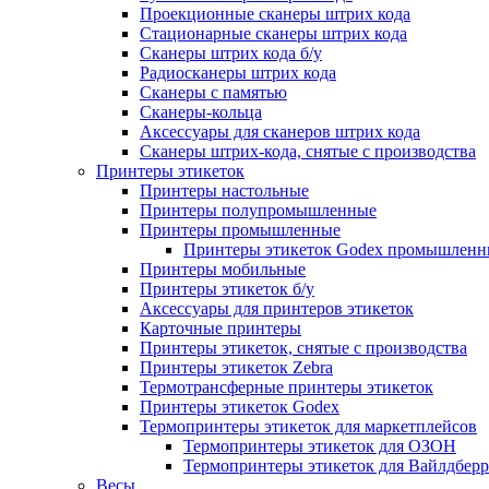
Проекционные сканеры штрих кода
Стационарные сканеры штрих кода
Сканеры штрих кода б/у
Радиосканеры штрих кода
Сканеры с памятью
Сканеры-кольца
Аксессуары для сканеров штрих кода
Сканеры штрих-кода, снятые с производства
Принтеры этикеток
Принтеры настольные
Принтеры полупромышленные
Принтеры промышленные
Принтеры этикеток Godex промышленн
Принтеры мобильные
Принтеры этикеток б/у
Аксессуары для принтеров этикеток
Карточные принтеры
Принтеры этикеток, снятые с производства
Принтеры этикеток Zebra
Термотрансферные принтеры этикеток
Принтеры этикеток Godex
Термопринтеры этикеток для маркетплейсов
Термопринтеры этикеток для ОЗОН
Термопринтеры этикеток для Вайлдберр
Весы