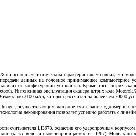
3678 по основным техническим характеристикам совпадает с мод
 передачи данных на головное принимающее компьютерное устр
зависит от конфигурации устройства. Кроме того, штрих скан
etooth. Интенсивная эксплуатация сканера штрих кода
Motorola
+ емкостью 3100 мАч, который рассчитан на более чем 70000 у
 Imager, осуществляющим лазерное считывание одномерных штр
технология декодирования позволяет успешно работать с линейн
ности считывателя
LI3678, оснастив его ударопрочным корпусо
0 мин (класс водо- и пыленепроницаемости - IP67). Модель шт