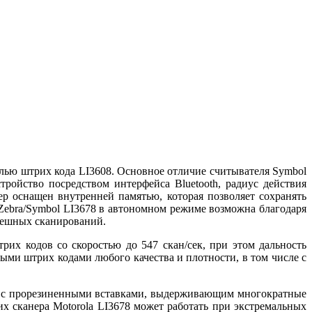
елью штрих кода
LI3608. Основное отличие считывателя
Symbol
ойство посредством интерфейса Bluetooth, радиус действия
ер оснащен внутренней памятью, которая позволяет сохранять
/Zebra/Symbol LI3678 в автономном режиме возможна благодаря
спешных сканирований.
их кодов со скоростью до 547 скан/сек, при этом дальность
ыми штрих кодами любого качества и плотности, в том числе с
м с прорезиненными вставками, выдерживающим многократные
рих сканера
Motorola
LI3678 может работать при экстремальных