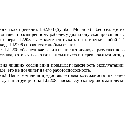
ый как преемник LS2208 (Symbol, Motorola) – бестселлера на
й оптике и расширенному рабочему диапазону сканирования вы
сканера LI2208 вы можете считывать практически любой 1D
кода LI2208 справится с любым из них.
a LI2208 обеспечивает считывание штрих-кода, размещенного
тавка, которая позволяет автоматически переключаться между
ствия лишних соединений повышает надежность эксплуатации.
е, это не повлияет на его работоспособность.
an2. Наша компания предоставляет вам возможность выгодно
льзуя инструкцию на LI2208, поскольку сканер автоматически