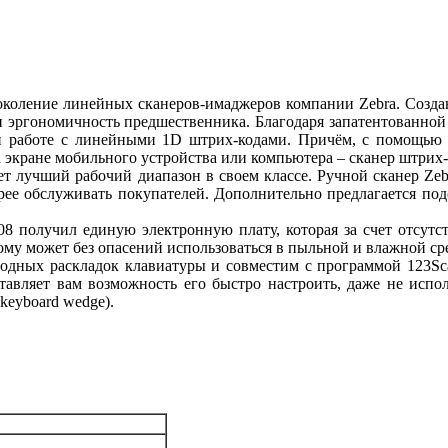
оление линейных сканеров-имаджеров компании Zebra. Созданн
и эргономичность предшественника. Благодаря запатентованно
и работе с линейными 1D штрих-кодами. Причём, с помощью 
а экране мобильного устройства или компьютера – сканер штрих-
 лучший рабочий диапазон в своем классе. Ручной сканер Zebr
рее обслуживать покупателей. Дополнительно предлагается подс
8 получил единую электронную плату, которая за счет отсут
му может без опасений использоваться в пыльной и влажной сред
одных раскладок клавиатуры и совместим с программой 123Sc
тавляет вам возможность его быстро настроить, даже не испо
keyboard wedge).