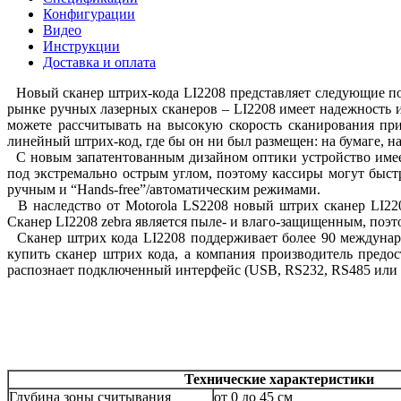
Конфигурации
Видео
Инструкции
Доставка и оплата
Новый сканер штрих-кода LI2208 представляет следующие пок
рынке ручных лазерных сканеров – LI2208 имеет надежность 
можете рассчитывать на высокую скорость сканирования пр
линейный штрих-код, где бы он ни был размещен: на бумаге, н
С новым запатентованным дизайном оптики устройство имеет
под экстремально острым углом, поэтому кассиры могут быст
ручным и “Hands-free”/автоматическим режимами.
В наследство от Motorola LS2208 новый штрих сканер LI220
Cканер LI2208 zebra является пыле- и влаго-защищенным, поэто
Сканер штрих кода LI2208 поддерживает более 90 междунар
купить сканер штрих кода, а компания производитель предос
распознает подключенный интерфейс (USB, RS232, RS485 или 
Технические характеристики
Глубина зоны считывания
от 0 до 45 см