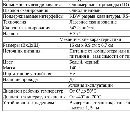
Возможность декодирования
Одномерные штрихкоды (1D)
Шаблон сканирования
Однолинейный
Поддерживаемые интерфейсы
KBW разрыв клавиатуры, RS-
Технология
Лазерное сканирование
Скорость сканирования
547 скан/сек
Наклон
± 35°
Механические характеристики
Размеры (ВхДхШ)
16 см х 9.9 см х 6.7 см
Источник питания
Питание от компьютера или 
питания в зависимости от ти
Цвет
Белый, черный
Масса
140 г
Портативное устройство
Нет
Наличие провода
Да
Условия эксплуатации
Диапазон рабочих температур
От 0° до 50°C
Диапазон температур хранения
От –40° до 70°C
Устойчивость к падениям
Выдерживает многократные па
высоты 1, 5 м