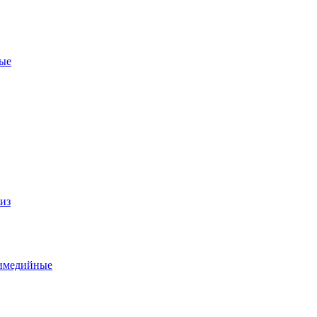
ые
из
тимедийные