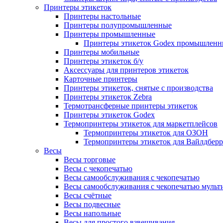
Принтеры этикеток
Принтеры настольные
Принтеры полупромышленные
Принтеры промышленные
Принтеры этикеток Godex промышленн
Принтеры мобильные
Принтеры этикеток б/у
Аксессуары для принтеров этикеток
Карточные принтеры
Принтеры этикеток, снятые с производства
Принтеры этикеток Zebra
Термотрансферные принтеры этикеток
Принтеры этикеток Godex
Термопринтеры этикеток для маркетплейсов
Термопринтеры этикеток для ОЗОН
Термопринтеры этикеток для Вайлдберр
Весы
Весы торговые
Весы с чекопечатью
Весы самообслуживания с чекопечатью
Весы самообслуживания с чекопечатью муль
Весы счётные
Весы подвесные
Весы напольные
Весы для простого взвешивания