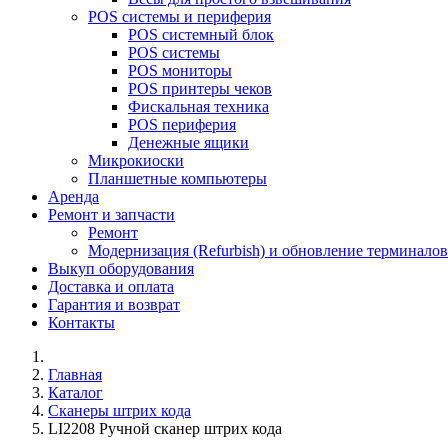
POS системы и периферия
POS системный блок
POS системы
POS мониторы
POS принтеры чеков
Фискальная техника
POS периферия
Денежные ящики
Микрокиоски
Планшетные компьютеры
Аренда
Ремонт и запчасти
Ремонт
Модернизация (Refurbish) и обновление терминало
Выкуп оборудования
Доставка и оплата
Гарантия и возврат
Контакты
Главная
Каталог
Сканеры штрих кода
LI2208 Ручной сканер штрих кода