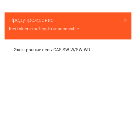
×
Предупреждение
Key folder in safepath unaccessible
Электронные весы СAS SW-W/SW-WD