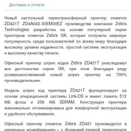
Доставка и оплата
Новый настольный термотрансферный принтер этикеток
ZD421T ZD4A042-30EM00EZ производства компании Zebra
Technologies разработан на основе популярной серии
принтеров этикеток Zebra GK, которая получила широкую
популярность среди пользователей по всему миру благодаря
высокому уровню надежности, простой системе эксплуатации
и высокому качеству печати.
Офисный принтер штрих кодов Zebra ZD421T унаследовал
все достоинства серии GK, при этом благодаря ряду
усовершенствований новый штрих принтер на 700%
производительнее.
Модель штрих код принтера ZD421T функционирует на
основе операционной системы Link-OS и имеет память 512
МБ флэш и 256 МБ SDRAM. Конструкция принтера
максимально оптимизирована для комфортной эксплуатации
и удобного обслуживания.
Офисный принтер этикеток Zebra ZD421 производится в
различных модификациях – с функцией прямой термопечати