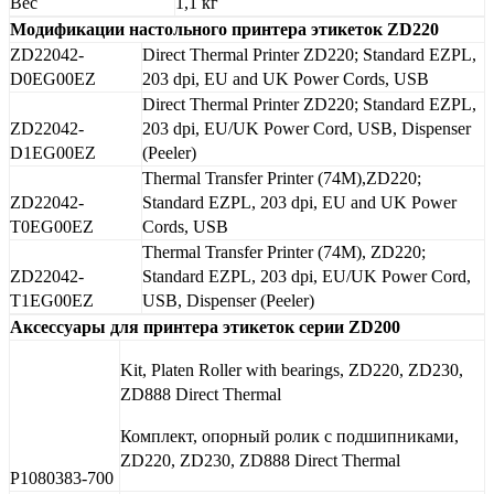
Вес
1,1 кг
Модификации настольного принтера этикеток ZD220
ZD22042-
Direct Thermal Printer ZD220; Standard EZPL,
D0EG00EZ
203 dpi, EU and UK Power Cords, USB
Direct Thermal Printer ZD220; Standard EZPL,
ZD22042-
203 dpi, EU/UK Power Cord, USB, Dispenser
D1EG00EZ
(Peeler)
Thermal Transfer Printer (74M),ZD220;
ZD22042-
Standard EZPL, 203 dpi, EU and UK Power
T0EG00EZ
Cords, USB
Thermal Transfer Printer (74M), ZD220;
ZD22042-
Standard EZPL, 203 dpi, EU/UK Power Cord,
T1EG00EZ
USB, Dispenser (Peeler)
Аксессуары для принтера этикеток серии ZD200
Kit, Platen Roller with bearings, ZD220, ZD230,
ZD888 Direct Thermal
Комплект, опорный ролик с подшипниками,
ZD220, ZD230, ZD888 Direct Thermal
P1080383-700