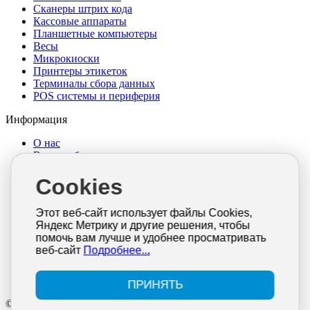
Сканеры штрих кода
Кассовые аппараты
Планшетные компьютеры
Весы
Микрокиоски
Принтеры этикеток
Терминалы сбора данных
POS системы и периферия
Информация
О нас
Выкуп оборудования
Достака и оплата
Cookies
Гарантия и возврат
Новости
Интересные статьи
Этот веб-сайт использует файлы Cookies,
Документация
Яндекс Метрику и другие решения, чтобы
Отзывы
помочь вам лучше и удобнее просматривать
Контакты
веб-сайт
Подробнее...
Политика конфиденциальности
Согласие на обработку персональных данных
Публичная оферта
ПРИНЯТЬ
© 2026 ИП КУЛАКОВ. Все права защищены