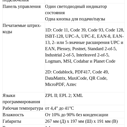
Панель управления
Один светодиодный индикатор
состояния
Одна кнопка для подачи/паузы
Печатаемые штрих-
1D: Code 11, Code 39, Code 93, Code 128,
коды
ISBT-128, UPC-A, UPC-E, EAN-8, EAN-
13, 2- или 5-значные расширения UPC и
EAN, Plessey, Postnet, Standard 2-of-5,
Industrial 2-of-5, Interleaved 2-of-5,
Logmars, MSI, Codabar и Planet Code
2D: Codablock, PDF417, Code 49,
DataMatrix, MaxiCode, QR Code,
MicroPDF, Aztec
Языки
ZPL II; EPL 2; XML
программирования
Рабочая температура
от 4,4° до 41°C
Влажность
От 10% до 90% без конденсации
Габариты
267 мм (Д) x 197 мм (Ш) x 191 мм (В)