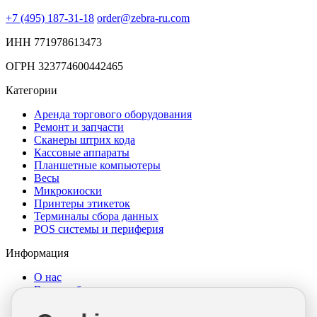
+7 (495) 187-31-18
order@zebra-ru.com
ИНН 771978613473
ОГРН 323774600442465
Категории
Аренда торгового оборудования
Ремонт и запчасти
Сканеры штрих кода
Кассовые аппараты
Планшетные компьютеры
Весы
Микрокиоски
Принтеры этикеток
Терминалы сбора данных
POS системы и периферия
Информация
О нас
Выкуп оборудования
Достака и оплата
Гарантия и возврат