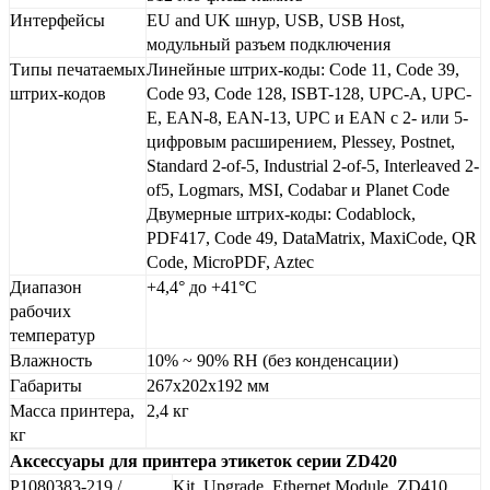
Интерфейсы
EU and UK шнур, USB, USB Host,
модульный разъем подключения
Типы печатаемых
Линейные штрих-коды: Code 11, Code 39,
штрих-кодов
Code 93, Code 128, ISBT-128, UPC-A, UPC-
E, EAN-8, EAN-13, UPC и EAN с 2- или 5-
цифровым расширением, Plessey, Postnet,
Standard 2-of-5, Industrial 2-of-5, Interleaved 2-
of5, Logmars, MSI, Codabar и Planet Code
Двумерные штрих-коды: Codablock,
PDF417, Code 49, DataMatrix, MaxiCode, QR
Code, MicroPDF, Aztec
Диапазон
+4,4° до +41°С
рабочих
температур
Влажность
10% ~ 90% RH (без конденсации)
Габариты
267x202x192 мм
Масса принтера,
2,4 кг
кг
Аксессуары для принтера этикеток серии ZD420
P1080383-219 /
Kit, Upgrade, Ethernet Module, ZD410,