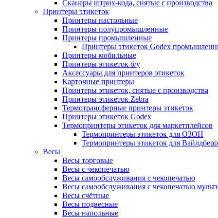
Сканеры штрих-кода, снятые с производства
Принтеры этикеток
Принтеры настольные
Принтеры полупромышленные
Принтеры промышленные
Принтеры этикеток Godex промышленн
Принтеры мобильные
Принтеры этикеток б/у
Аксессуары для принтеров этикеток
Карточные принтеры
Принтеры этикеток, снятые с производства
Принтеры этикеток Zebra
Термотрансферные принтеры этикеток
Принтеры этикеток Godex
Термопринтеры этикеток для маркетплейсов
Термопринтеры этикеток для ОЗОН
Термопринтеры этикеток для Вайлдберр
Весы
Весы торговые
Весы с чекопечатью
Весы самообслуживания с чекопечатью
Весы самообслуживания с чекопечатью муль
Весы счётные
Весы подвесные
Весы напольные