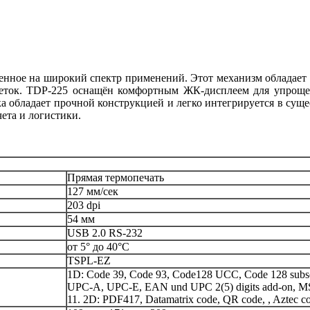
енное на широкий спектр применений. Этот механизм обладает б
тикеток. TDP-225 оснащён комфортным ЖК-дисплеем для упрощ
ка обладает прочной конструкцией и легко интегрируется в сущ
чета и логистики.
Прямая термопечать
127 мм/сек
203 dpi
54 мм
USB 2.0 RS-232
от 5° до 40°C
TSPL-EZ
1D: Code 39, Code 93, Code128 UCC, Code 128 subse
UPC-A, UPC-E, EAN und UPC 2(5) digits add-on, M
11. 2D: PDF417, Datamatrix code, QR code, , Aztec c