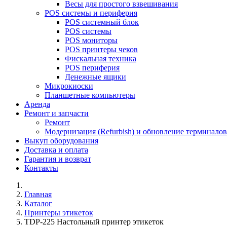
Весы для простого взвешивания
POS системы и периферия
POS системный блок
POS системы
POS мониторы
POS принтеры чеков
Фискальная техника
POS периферия
Денежные ящики
Микрокиоски
Планшетные компьютеры
Аренда
Ремонт и запчасти
Ремонт
Модернизация (Refurbish) и обновление терминало
Выкуп оборудования
Доставка и оплата
Гарантия и возврат
Контакты
Главная
Каталог
Принтеры этикеток
TDP-225 Настольный принтер этикеток