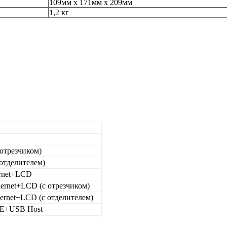
109мм x 171мм x 209мм
1,2 кг
отрезчиком)
отделителем)
rnet+LCD
rnet+LCD (с отрезчиком)
rnet+LCD (с отделителем)
IE+USB Host