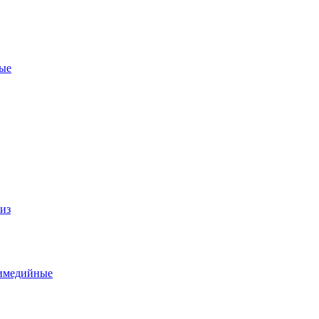
ые
из
тимедийные