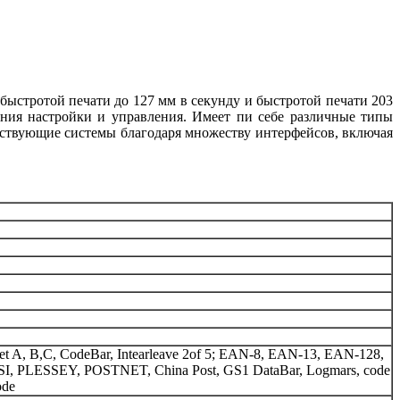
ыстротой печати до 127 мм в секунду и быстротой печати 203
ения настройки и управления. Имеет пи себе различные типы
ествующие системы благодаря множеству интерфейсов, включая
t A, B,C, CodeBar, Intearleave 2of 5; EAN-8, EAN-13, EAN-128,
SI, PLESSEY, POSTNET, China Post, GS1 DataBar, Logmars, code
ode