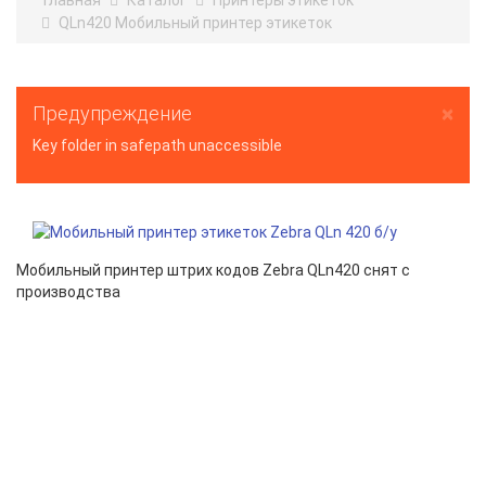
Главная
Каталог
Принтеры этикеток
QLn420 Мобильный принтер этикеток
×
Предупреждение
Key folder in safepath unaccessible
Мобильный принтер штрих кодов Zebra QLn420 снят с
производства