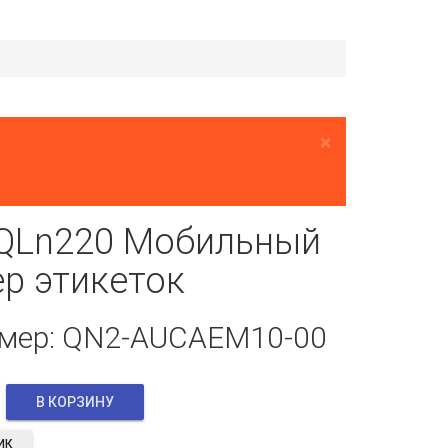
×
 QLn220 Мобильный
р этикеток
омер: QN2-AUCAEM10-00
ИК