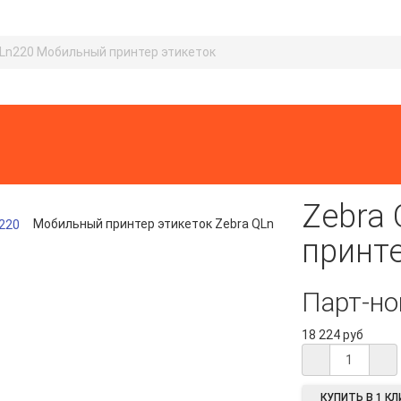
Ln220 Мобильный принтер этикеток
Zebra
Мобильный принтер этикеток Zebra QLn
принте
Парт-н
18 224 руб
КУПИТЬ В 1 КЛ