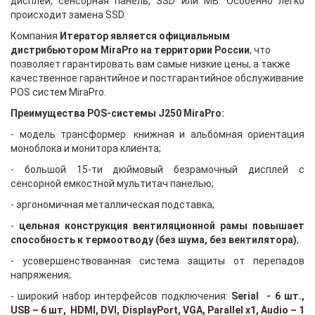
дисплей, сенсорная панель, SSD или MB. Особенно легко
происходит замена SSD.
Компания
Итератор является официальным
дистрибьютором
MiraPro на территории России
, что
позволяет гарантировать вам самые низкие цены, а также
качественное гарантийное и постгарантийное обслуживание
POS систем
MiraPro.
Преимущества POS-системы J250
MiraPro
:
- модель трансформер: книжная и альбомная ориентация
моноблока и монитора клиента;
- большой 15-ти дюймовый безрамочный дисплей с
сенсорной емкостной мультитач панелью;
- эргономичная металлическая подставка;
-
цельная конструкция вентиляционной рамы повышает
способность к термоотводу (без шума, без вентилятора)
;
- усовершенствованная система защиты от перепадов
напряжения;
- широкий набор интерфейсов подключения:
Serial - 6 шт.,
USB – 6 шт, HDMI, DVI, DisplayPort, VGA, Parallel x1, Audio – 1