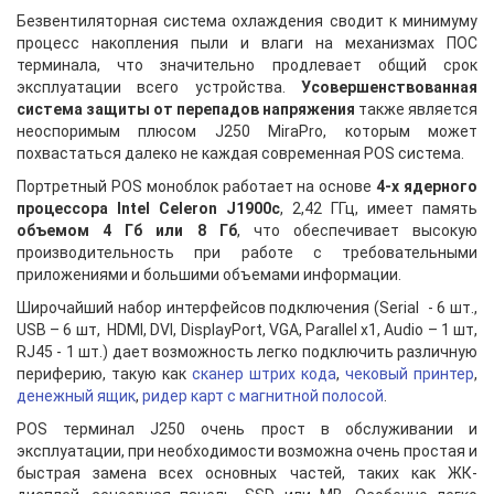
Безвентиляторная система охлаждения сводит к минимуму
процесс накопления пыли и влаги на механизмах ПОС
терминала, что значительно продлевает общий срок
эксплуатации всего устройства.
Усовершенствованная
система защиты от перепадов напряжения
также является
неоспоримым плюсом J250
MiraPro
, которым может
похвастаться далеко не каждая современная POS система.
Портретный POS моноблок работает на основе
4-х ядерного
процессора Intel Celeron J1900с
, 2,42 ГГц, имеет память
объемом 4 Гб или 8 Гб
, что обеспечивает высокую
производительность при работе с требовательными
приложениями и большими объемами информации.
Широчайший набор интерфейсов подключения (Serial - 6 шт.,
USB – 6 шт, HDMI, DVI, DisplayPort, VGA, Parallel x1, Audio – 1 шт,
RJ45 - 1 шт.) дает возможность легко подключить различную
периферию, такую как
сканер штрих кода
,
чековый принтер
,
денежный ящик
,
ридер карт с магнитной полосой
.
POS терминал J250 очень прост в обслуживании и
эксплуатации, при необходимости возможна очень простая и
быстрая замена всех основных частей, таких как ЖК-