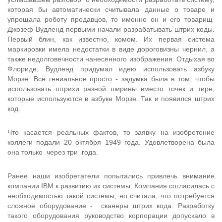
которая бы автоматически считывала данные о товаре и
упрощала роботу продавцов, то именно он и его товарищ
Джозеф Вудленд первыми начали разрабатывать штрих коды.
Первый блин, как известно, комом. Их первая система
маркировки имела недостатки в виде дороговизны чернил, а
также недолговечности нанесенного изображения. Отдыхая во
Флориде, Вудленд придумал идею использовать азбуку
Морзе. Всё гениальное просто - задумка была в том, чтобы
использовать штрихи разной ширины вместо точек и тире,
которые используются в азбуке Морзе. Так и появился штрих
код.
Что касается реальных фактов, то заявку на изобретение
коллеги подали 20 октября 1949 года. Удовлетворена была
она только через три года.
Ранее наши изобретатели попытались привлечь внимание
компании IBM к развитию их системы. Компания согласилась с
необходимостью такой системы, но считала, что потребуется
сложное оборудование - сканеры штрих кода. Разработку
такого оборудования руководство корпорации допускало в