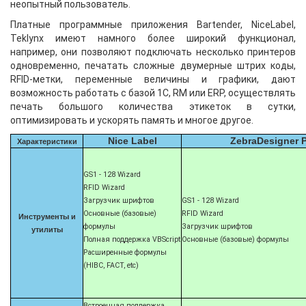
неопытный пользователь.
Платные программные приложения Bartender, NiceLabel,
Teklynx имеют намного более широкий функционал,
например, они позволяют подключать несколько принтеров
одновременно, печатать сложные двумерные штрих коды,
RFID-метки, переменные величины и графики, дают
возможность работать с базой 1С, RM или ERP, осуществлять
печать большого количества этикеток в сутки,
оптимизировать и ускорять память и многое другое.
Nice Label
ZebraDesigner 
Характеристики
GS1 - 128 Wizard
RFID Wizard
Загрузчик шрифтов
GS1 - 128 Wizard
Основные (базовые)
RFID Wizard
Инструменты и
формулы
Загрузчик шрифтов
утилиты
Полная поддержка VBScript
Основные (базовые) формулы
Расширенные формулы
(HIBC, FACT, etc)
Встроенная поддержка