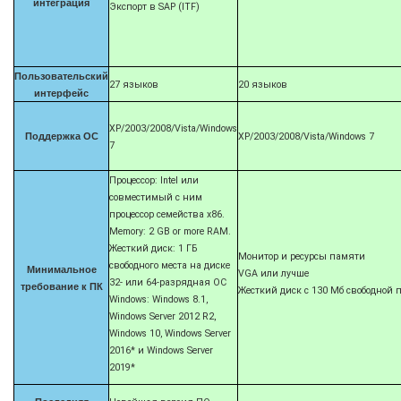
интеграция
Экспорт в SAP (ITF)
Пользовательский
27 языков
20 языков
интерфейс
XP/2003/2008/Vista/Windows
Поддержка ОС
XP/2003/2008/Vista/Windows 7
7
Процессор: Intel или
совместимый с ним
процессор семейства x86.
Memory: 2 GB or more RAM.
Жесткий диск: 1 ГБ
Монитор и ресурсы памяти
свободного места на диске
Минимальное
VGA или лучше
32- или 64-разрядная ОС
требование к ПК
Жесткий диск с 130 Мб свободной 
Windows: Windows 8.1,
Windows Server 2012 R2,
Windows 10, Windows Server
2016* и Windows Server
2019*