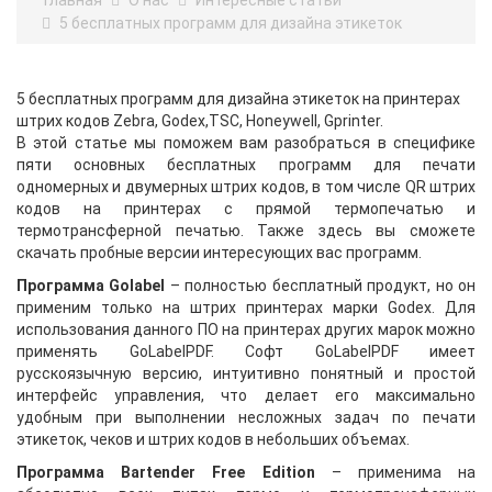
Главная
О нас
Интересные статьи
5 бесплатных программ для дизайна этикеток
5 бесплатных программ для дизайна этикеток на принтерах
штрих кодов Zebra, Godex,TSC, Honeywell, Gprinter.
В этой статье мы поможем вам разобраться в специфике
пяти основных бесплатных программ для печати
одномерных и двумерных штрих кодов, в том числе QR штрих
кодов на принтерах с прямой термопечатью и
термотрансферной печатью. Также здесь вы сможете
скачать пробные версии интересующих вас программ.
Программа Golabel
– полностью бесплатный продукт, но он
применим только на штрих принтерах марки Godex. Для
использования данного ПО на принтерах других марок можно
применять
GoLabelPDF.
Софт GoLabelPDF имеет
русскоязычную версию, интуитивно понятный и простой
интерфейс управления, что делает его максимально
удобным при выполнении несложных задач по печати
этикеток, чеков и штрих кодов в небольших объемах.
Программа Bartender Free Edition
– применима на