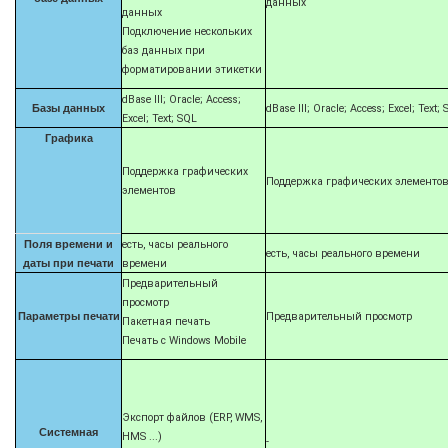
данных
данных
Подключение нескольких
баз данных при
форматировании этикетки
dBase III; Oracle; Access;
Базы данных
dBase III; Oracle; Access; Excel; Text;
Excel; Text; SQL
Графика
Поддержка графических
Поддержка графических элементо
элементов
Поля времени и
есть, часы реального
есть, часы реального времени
даты при печати
времени
Предварительный
просмотр
Параметры печати
Предварительный просмотр
Пакетная печать
Печать с Windows Mobile
Экспорт файлов (ERP, WMS,
Системная
HMS ...)
-