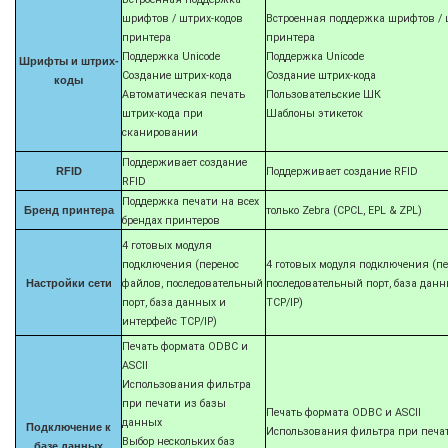
шрифтов / штрих-кодов
Встроенная поддержка шрифтов / 
принтера
принтера
Поддержка Unicode
Поддержка Unicode
Шрифты и штрих-
Создание штрих-кода
Создание штрих-кода
коды
Автоматическая печать
Пользовательские ШК
штрих-кода при
Шаблоны этикеток
сканировании
Поддерживает создание
RFID
Поддерживает создание RFID
RFID
Поддержка печати на всех
Бренд принтера
только Zebra (CPCL, EPL & ZPL)
брендах принтеров
4 готовых модуля
подключения (перенос
4 готовых модуля подключения (пе
Настройки сети
файлов, последовательный
последовательный порт, база дан
порт, база данных и
TCP/IP)
интерфейс TCP/IP)
Печать формата ODBC и
ASCII
Использования фильтра
при печати из базы
Печать формата ODBC и ASCII
данных
Подключение к
Использования фильтра при печа
Выбор нескольких баз
базе данных