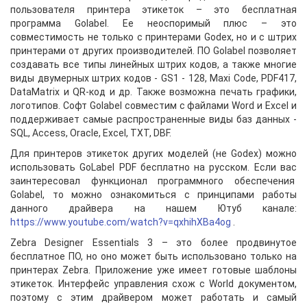
пользователя принтера этикеток – это бесплатная
программа Golabel. Ее неоспоримый плюс – это
совместимость не только с принтерами Godex, но и с штрих
принтерами от других производителей. ПО Golabel позволяет
создавать все типы линейных штрих кодов, а также многие
виды двумерных штрих кодов - GS1 - 128, Maxi Code, PDF417,
DataMatrix и QR-код и др. Также возможна печать графики,
логотипов. Софт Golabel совместим с файлами Word и Excel и
поддерживает самые распространенные виды баз данных -
SQL, Access, Oracle, Excel, TXT, DBF.
Для принтеров этикеток других моделей (не Godex) можно
использовать GoLabel PDF бесплатно на русском. Если вас
заинтересовал функционал программного обеспечения
Golabel, то можно ознакомиться с принципами работы
данного драйвера на нашем Ютуб канале:
https://www.youtube.com/watch?v=qxhihXBa4og
.
Zebra Designer Essentials 3 – это более продвинутое
бесплатное ПО, но оно может быть использовано только на
принтерах Zebra. Приложение уже имеет готовые шаблоны
этикеток. Интерфейс управления схож с World документом,
поэтому с этим драйвером может работать и самый