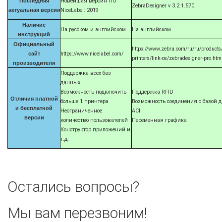
Последняя
Новейшая версия ПО
ZebraDesigner v 3.2.1.570
актуальная версия
NiceLabel: 2019
Наличие
На русском и английском
На английском
инструкций
Официальный
https://www.zebra.com/ru/ru/products
сайт
https://www.nicelabel.com/
printers/link-os/zebradesigner-pro.htm
производителя
Поддержка всех баз
данных
Возможность подключить
Поддержка RFID
Отличия платной
больше 1 принтера
Возможность соединения с базой 
и бесплатной
Неограниченное
ACII
версии
количество пользователей
Переменная графика
Конструктор приложений и
т.д.
Остались вопросы?
Мы вам перезвоним!