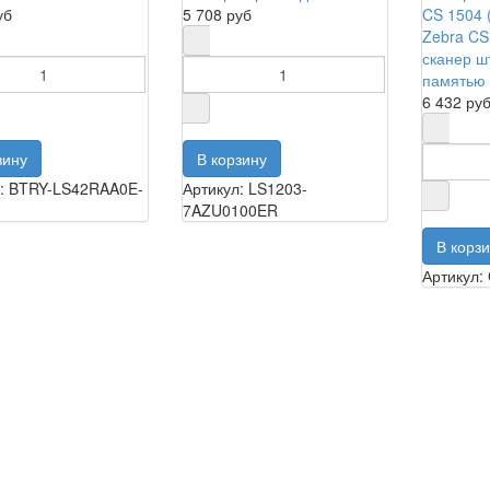
уб
5 708 руб
Zebra CS
сканер ш
памятью
6 432 ру
л: BTRY-LS42RAA0E-
Артикул: LS1203-
7AZU0100ER
Артикул: