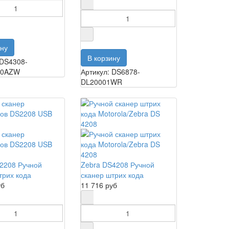
 DS4308-
00AZW
Артикул: DS6878-
DL20001WR
2208 Ручной
Zebra DS4208 Ручной
трих кода
сканер штрих кода
уб
11 716 руб