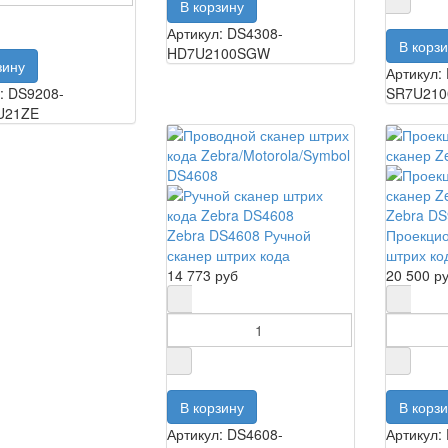
Артикул: DS4308-
HD7U2100SGW
Артикул:
: DS9208-
SR7U21
U21ZE
Zebra D
Zebra DS4608 Ручной
Проекци
сканер штрих кода
штрих ко
14 773 руб
20 500 р
Артикул: DS4608-
Артикул: