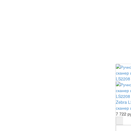
Zebra L
сканер 
7 722 р