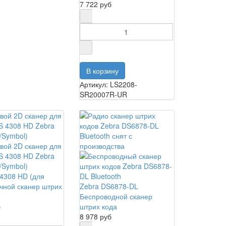
7 722 руб
Артикул: LS2208-
SR20007R-UR
4308 HD (для
учной сканер штрих
Zebra DS6878-DL
Беспроводной сканер
б
штрих кода
8 978 руб