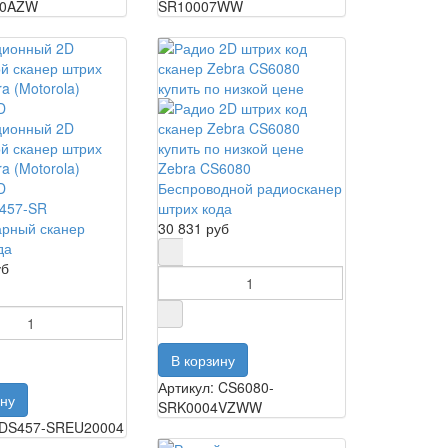
00AZW
SR10007WW
Zebra CS6080
Беспроводной радиосканер
S457-SR
штрих кода
арный сканер
30 831 руб
да
уб
Артикул: CS6080-
SRK0004VZWW
: DS457-SREU20004