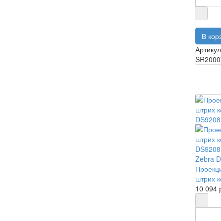
Артикул
SR2000
Zebra 
Проекц
штрих 
10 094 