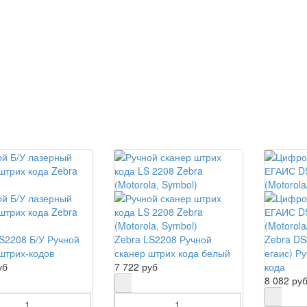
S2208 Б/У Ручной
Zebra LS2208 Ручной
Zebra DS
штрих-кодов
сканер штрих кода белый
егаис) Р
уб
7 722 руб
кода
8 082 ру