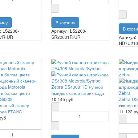
: LS2208-
Артикул: LS2208-
7R-UR
SR20001R-UR
Артикул:
HD7U21
Zebra DS4308 HD Ручной
имидж-сканер штрих кода
DS9208
10 145 руб
Zebra DS
ионный сканер
сканер ш
кода ЕГАИС
11 122 р
руб