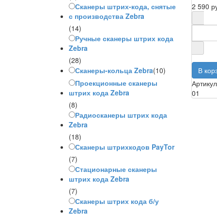
2 590 р
Сканеры штрих-кода, снятые
с производства Zebra
(14)
Ручные сканеры штрих кода
Zebra
(28)
Сканеры-кольца Zebra
(10)
Проекционные сканеры
Артику
штрих кода Zebra
01
(8)
Радиосканеры штрих кода
Zebra
(18)
Сканеры штрихкодов PayTor
(7)
Стационарные сканеры
штрих кода Zebra
(7)
Сканеры штрих кода б/у
Zebra