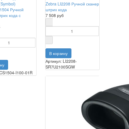
Zebra LI2208 Ручной сканер
1504 Ручной
штрих кода
трих кода с
7 508 руб
б
Артикул: LI2208-
SR7U2100SGW
 CS1504-I100-01R