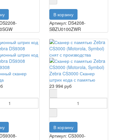
 DS2208-
Артикул: DS4208-
00SGW
SBZU0100ZWR
S9308
онный сканер
Zebra CS3000 Сканер
да
штрих кода с памятью
уб
23 994 руб
 DS9308-
Артикул: CS3000-