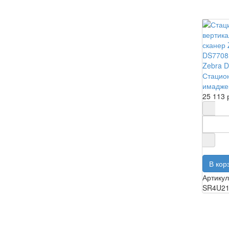
Zebra 
Стацио
имадже
25 113 
Артикул
SR4U2