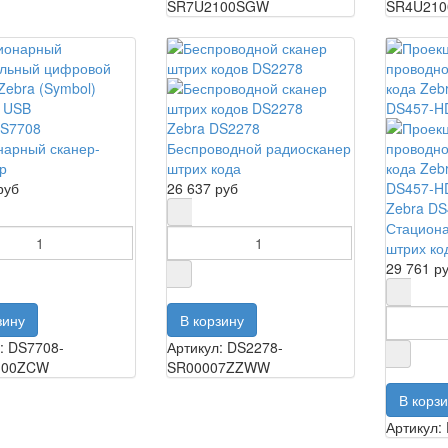
SR7U2100SGW
SR4U21
DS7708
Zebra DS2278
нарный сканер-
Беспроводной радиосканер
р
штрих кода
руб
26 637 руб
Zebra D
Стацион
штрих ко
29 761 р
: DS7708-
Артикул: DS2278-
100ZCW
SR00007ZZWW
Артикул