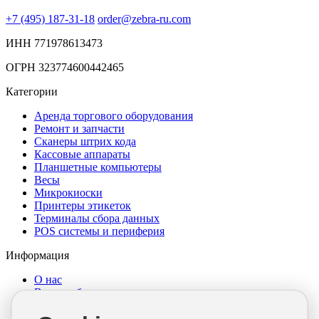
+7 (495) 187-31-18
order@zebra-ru.com
ИНН 771978613473
ОГРН 323774600442465
Категории
Аренда торгового оборудования
Ремонт и запчасти
Сканеры штрих кода
Кассовые аппараты
Планшетные компьютеры
Весы
Микрокиоски
Принтеры этикеток
Терминалы сбора данных
POS системы и периферия
Информация
О нас
Выкуп оборудования
Достака и оплата
Гарантия и возврат